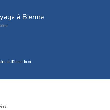
oyage à Bienne
ienne
ire de IDhome.io et
iées.